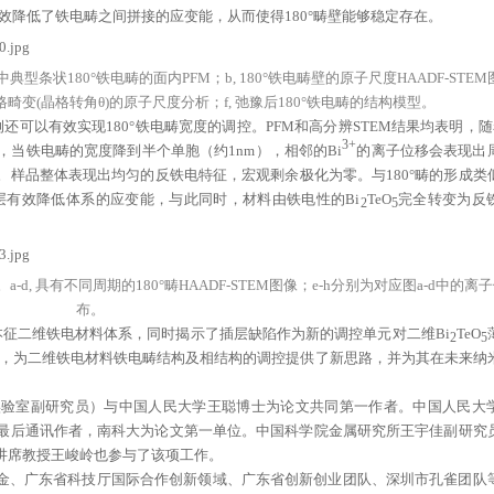
有效降低了铁电畴之间拼接的应变能，从而使得180°畴壁能够稳定存在。
中典型条状180°铁电畴的面内PFM；b, 180°铁电畴壁的原子尺度HAADF-STEM图
晶格畸变(晶格转角θ)的原子尺度分析；f, 弛豫后180°铁电畴的结构模型。
例还可以有效实现180°铁电畴宽度的调控。PFM和高分辨STEM结果均表明，随
3+
，当铁电畴的宽度降到半个单胞（约1nm），相邻的Bi
的离子位移会表现出
样品整体表现出均匀的反铁电特征，宏观剩余极化为零。与180°畴的形成类
冲层有效降低体系的应变能，与此同时，材料由铁电性的Bi
TeO
完全转变为反
2
5
, 具有不同周期的180°畴HAADF-STEM图像；e-h分别为对应图a-d中的离
布。
征二维铁电材料体系，同时揭示了插层缺陷作为新的调控单元对二维Bi
TeO
2
5
变，为二维铁电材料铁电畴结构及相结构的调控提供了新思路，并为其在未来纳
实验室副研究员）与中国人民大学王聪博士为论文共同第一作者。中国人民大
最后通讯作者，南科大为论文第一单位。中国科学院金属研究所王宇佳副研究
讲席教授王峻岭也参与了该项工作。
金、广东省科技厅国际合作创新领域、广东省创新创业团队、深圳市孔雀团队