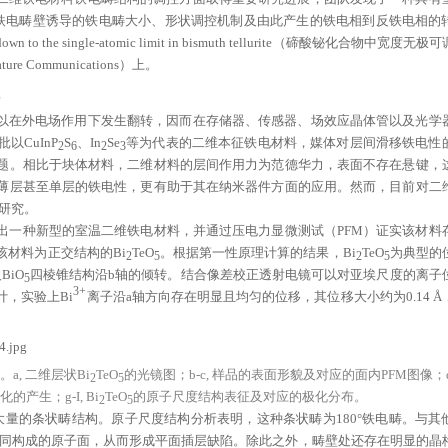
铁电畴壁诱导的铁电畴大小、形状调控机制及由此产生的铁电相到反铁电相的
idth down to the single-atomic limit in bismuth tellurite（碲酸铋化合物中宽度
ommunications）上。
以在外电场作用下发生翻转，因而在存储器、传感器、场效应晶体管以及光学
CuInP
S
、In
Se
等为代表的二维本征铁电材料，媒体对层间滑移铁电性
2
6
2
3
题。相比于块体材料，二维材料的层间作用力为范德华力，表面不存在悬键，
薄层甚至单层的铁电性，更有助于其在纳米器件方面的应用。然而，目前对二
研究。
出一种新型的室温二维铁电材料，并通过压电力显微测试（PFM）证实该材料
材料为正交结构的Bi
TeO
。根据第一性原理计算的结果，Bi
TeO
为典型的
2
5
2
5
BiO
四棱锥结构沿b轴的倾转。结合像差校正透射电镜可以对亚埃尺度的离子
5
3+
，实验上Bi
离子沿a轴方向存在明显且均匀的位移，其位移大小约为0.14 Å
a, 二维层状Bi
TeO
的光镜图；b-c, 样品的表面形貌及对应的面内PFM图像；d-
2
5
产生；g-I, Bi
TeO
的原子尺度结构表征及对应的极化分布。
2
5
量的条状畴结构。原子尺度结构分析表明，这种条状畴为180°铁电畴。与其
Te共同构成的原子面，从而形成平面插层缺陷。除此之外，畴壁处还存在明显的晶