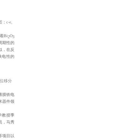
；c-e,
着Bi
O
2
3
周期性的
似，在反
铁电性的
子位移分
薄膜铁电
米器件领
学教授季
员，马秀
等项目以