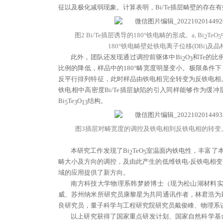
征以及极化减弱现象。计算表明，Bi/Te插层畴壁的存在
图2 Bi/Te插层诱导的180°铁电畴的形成。a, Bi
TeO
2
5
180°铁电畴壁处铁电离子位移(DBi)及
此外，团队还发现通过调控前驱体中Bi
O
和Te的比
2
3
比例的降低，样品中的180°畴宽度明显变小。极限条件下
反平行排列特征，此时样品由铁电相完全转变为反铁电相。
铁电相中高密度Bi/Te插层缺陷的引入同样能够作为缓
Bi
Te
O
结构。
5
3
13
图3插层对畴宽度的调控及铁电相到反铁电相的转变。a-d
本研究工作发现了Bi
TeO
室温面内铁电性，丰富了本
2
5
畴大小及方向的调控，及由此产生的低维铁电-反铁电相
域的应用提供了新方向。
南方科技大学物理系韩梦娇博士（现为松山湖材料
威、苏州纳米所研究员康黎星为共同通讯作者，林君浩为
良研究员，量子科学与工程研究院研究员戴俊峰、物理系
以上研究获得了国家重点研发计划、国家自然科学基