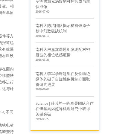
空等离激元涡旋的可控合成与超
转变。相
快成像
2026-07-02
无极可调至单原
南科大陈洁团队揭示稀有铍原子
核中幻数破缺机制
2026-06-15
器件等方
的报道也
这有效避
南科大殷嘉鑫课题组发现配对密
度波的相位敏感证据
维材料铁
2026-05-28
存在面内
南科大李军学课题组在反铁磁绝
位移型铁
缘体的磁子自旋弛豫机制方面取
位移进行
得研究进展
，这与计
2026-06-02
Science | 薛其坤—陈卓昱团队合作
在镍基高温超导机理研究中取得
f, 不同
关键突破
2026-05-22
他铁电材
格畸变特