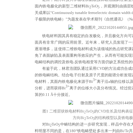
面内铁电极化的新型二维材料Bi
TeO
，并观测到由插层
2
5
关成果以“Continuously tunable ferroelectric domain w
子极限的铁电畴）”为题发表在学术期刊《自然通讯》（Nature C
铁电材料因其具有稳定的自发极化，并且极化方向可
面具有非常广阔的应用前景。近年来，研究人员发现了一批以
逐渐增多，这使得二维铁电材料成为该领域的热点研究课
免了表面缺陷及表面重构等效应的产生，从而有可能实现
电畴结构的调控及铁电-反铁电相变等方面仍缺乏系统性的
有鉴于此，林君浩团队通过采用CVD的方法成功合成
的铁电畴结构。结合电子衍射及原子尺度的能谱分析发现该
3+
电材料，其面内铁电极化来源于Bi
离子沿a轴的位移以及
3+
分析，进而获得Bi
离子的位移大小及分布情况。经过统计
算的0.11 Å十分接近。
图1 二维层状铁电材料Bi
TeO
的CVD生长及结构表征。
2
5
方向Bi
TeO
的结构模型以及铁电极化的
2
5
对Bi
TeO
中畴结构的进一步研究发现，样品中存在大
2
5
料明显不同的是，在180°铁电畴壁处多出来一列由Bi/