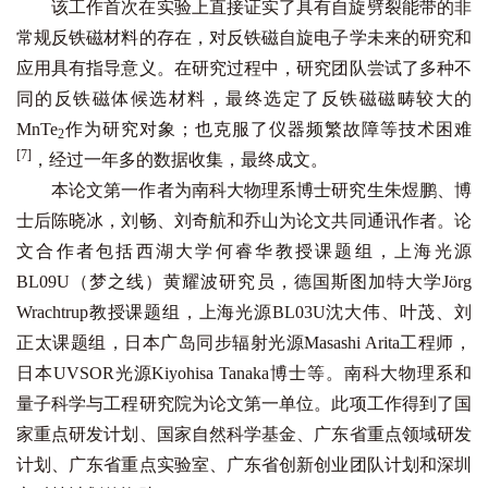
该工作首次在实验上直接证实了具有自旋劈裂能带的非
常规反铁磁材料的存在，对反铁磁自旋电子学未来的研究和
应用具有指导意义。在研究过程中，研究团队尝试了多种不
同的反铁磁体候选材料，最终选定了反铁磁磁畴较大的
MnTe
作为研究对象；也克服了仪器频繁故障等技术困难
2
[7]
，经过一年多的数据收集，最终成文。
本论文第一作者为南科大物理系博士研究生朱煜鹏、博
士后陈晓冰，刘畅、刘奇航和乔山为论文共同通讯作者。论
文合作者包括西湖大学何睿华教授课题组，上海光源
BL09U（梦之线）黄耀波研究员，德国斯图加特大学Jörg
Wrachtrup教授课题组，上海光源BL03U沈大伟、叶茂、刘
正太课题组，日本广岛同步辐射光源Masashi Arita工程师，
日本UVSOR光源Kiyohisa Tanaka博士等。南科大物理系和
量子科学与工程研究院为论文第一单位。此项工作得到了国
家重点研发计划、国家自然科学基金、广东省重点领域研发
计划、广东省重点实验室、广东省创新创业团队计划和深圳