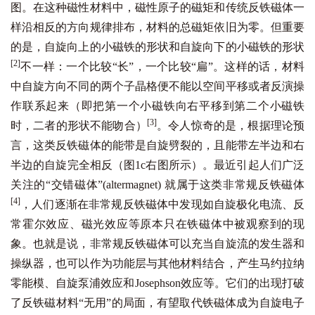
图。在这种磁性材料中，磁性原子的磁矩和传统反铁磁体一
样沿相反的方向规律排布，材料的总磁矩依旧为零。但重要
的是，自旋向上的小磁铁的形状和自旋向下的小磁铁的形状
[2]
不一样：一个比较“长”，一个比较“扁”。这样的话，材料
中自旋方向不同的两个子晶格便不能以空间平移或者反演操
作联系起来（即把第一个小磁铁向右平移到第二个小磁铁
[3]
时，二者的形状不能吻合）
。令人惊奇的是，根据理论预
言，这类反铁磁体的能带是自旋劈裂的，且能带左半边和右
半边的自旋完全相反（图1c右图所示）。最近引起人们广泛
关注的“交错磁体”(altermagnet) 就属于这类非常规反铁磁体
[4]
，人们逐渐在非常规反铁磁体中发现如自旋极化电流、反
常霍尔效应、磁光效应等原本只在铁磁体中被观察到的现
象。也就是说，非常规反铁磁体可以充当自旋流的发生器和
操纵器，也可以作为功能层与其他材料结合，产生马约拉纳
零能模、自旋泵浦效应和Josephson效应等。它们的出现打破
了反铁磁材料“无用”的局面，有望取代铁磁体成为自旋电子