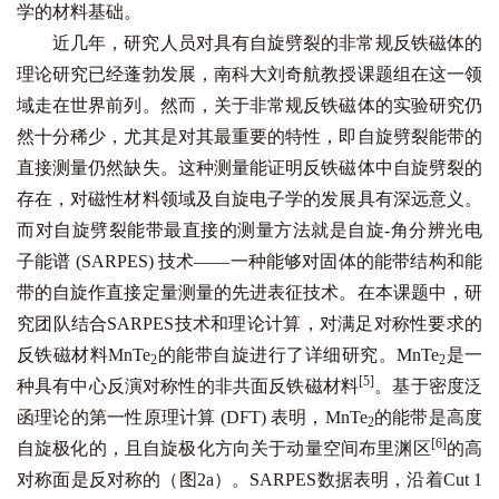
学的材料基础。
近几年，研究人员对具有自旋劈裂的非常规反铁磁体的
理论研究已经蓬勃发展，南科大刘奇航教授课题组在这一领
域走在世界前列。然而，关于非常规反铁磁体的实验研究仍
然十分稀少，尤其是对其最重要的特性，即自旋劈裂能带的
直接测量仍然缺失。这种测量能证明反铁磁体中自旋劈裂的
存在，对磁性材料领域及自旋电子学的发展具有深远意义。
而对自旋劈裂能带最直接的测量方法就是自旋-角分辨光电
子能谱 (SARPES) 技术——一种能够对固体的能带结构和能
带的自旋作直接定量测量的先进表征技术。在本课题中，研
究团队结合SARPES技术和理论计算，对满足对称性要求的
反铁磁材料MnTe
的能带自旋进行了详细研究。MnTe
是一
2
2
[5]
种具有中心反演对称性的非共面反铁磁材料
。基于密度泛
函理论的第一性原理计算 (DFT) 表明，MnTe
的能带是高度
2
[6]
自旋极化的，且自旋极化方向关于动量空间布里渊区
的高
对称面是反对称的（图2a）。SARPES数据表明，沿着Cut 1