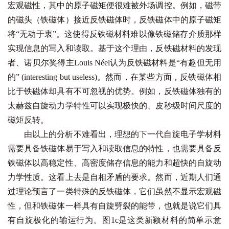
宏观磁性，其中的原子磁矩便很难被外场调控。例如，磁带
的磁头（铁磁体）接近反铁磁体时，反铁磁体中的原子磁矩
将“无动于衷”。这使得反铁磁材料难以像铁磁储存介质那样
实现信息的写入和读取。基于这个理由，反铁磁材料的发现
者、诺贝尔奖得主Louis Néel认为反铁磁材料是“有趣但无用
的” (interesting but useless)。然而，在某些方面，反铁磁体相
比于铁磁体却具有不可忽视的优势。例如，反铁磁体独有的
太赫兹自旋动力学特性可以实现极快的、皮秒级时间尺度的
磁矩反转。
由以上的分析不难看出，理想的下一代自旋电子学材料
需要具备铁磁体易于写入和读取信息的特性，也需要具备反
铁磁体以高稳定性、高密度储存信息的能力和超快的自旋动
力学性质。这看上去是自相矛盾的要求。然而，近期人们通
过理论预言了一类特殊的反铁磁体，它们虽然不显示宏观磁
性，但和铁磁体一样具有自旋劈裂的能带，也就是说它们具
有自旋极化的输运行为。图1c是这类新颖材料的简单示意