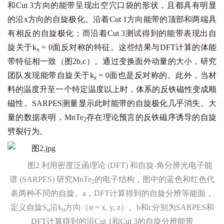
和Cut 3方向的能带呈现出空穴口袋的形状，且都具有明显
的沿x方向的自旋极化。沿着Cut 1方向能带的顶部和两端具
有相反的自旋极化；而沿着Cut 3测试得到的能带表现出自
旋关于k
= 0面反对称的特征。这些结果与DFT计算的体能
x
带特征相一致（图2b,c）。通过变换面外动量的大小，研究
团队发现能带自旋关于k
= 0面也是反对称的。此外，当材
z
料的温度升至一个特定温度以上时，体系的反铁磁性变成顺
磁性。SARPES测量显示此时能带的自旋极化几乎消失。大
量的数据表明，MnTe
存在理论预言的反铁磁序诱导的自旋
2
劈裂行为。
图2 利用密度泛函理论 (DFT) 和自旋-角分辨光电子能
谱 (SARPES) 研究MnTe
的电子结构，图中的蓝色和红色代
2
表两种不同的自旋。a，DFT计算得到的自旋分辨等能面，
定义自旋S
沿k
方向（α = x, y, z）。b和c分别为SARPES和
α
α
DFT计算得到的沿Cut 1和Cut 3的自旋分辨能带