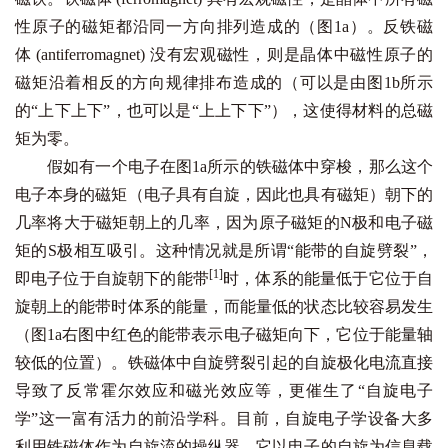
性原子的磁矩都沿同一方向排列造成的（图1a）。反铁磁
体 (antiferromagnet) 没有宏观磁性，则是晶体中磁性原子的
磁矩沿着相反的方向规律排布造成的（可以是由图1b所示
的“上下上下”，也可以是“上上下下”），这使得材料的总磁
矩为零。
假如有一个电子在图1a所示的铁磁体中穿梭，那么这个
电子本身的磁矩（电子具有自旋，因此也具有磁矩）朝下的
几率将大于磁矩朝上的几率，因为原子磁矩的N极和电子磁
矩的S极相互吸引。这种情况就是所谓“能带的自旋劈裂”，
[1]
即电子位于自旋朝下的能带
时，体系的能量低于它位于自
旋朝上的能带时体系的能量，而能量低的状态比较容易发生
（图1a右图中红色的能带表示电子磁矩向下，它位于能量轴
较低的位置）。铁磁体中自旋劈裂引起的自旋极化电流直接
导致了反常霍尔效应和磁光效应等，更催生了“自旋电子
学”这一富有活力的前沿学科。目前，自旋电子学设备大多
利用铁磁体作为自旋流的操纵器，它以电子的自旋为信息载