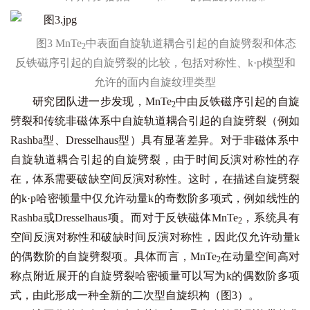
图3 MnTe
中表面自旋轨道耦合引起的自旋劈裂和体态
2
反铁磁序引起的自旋劈裂的比较，包括对称性、k·p模型和
允许的面内自旋纹理类型
研究团队进一步发现，MnTe
中由反铁磁序引起的自旋
2
劈裂和传统非磁体系中自旋轨道耦合引起的自旋劈裂（例如
Rashba型、Dresselhaus型）具有显著差异。对于非磁体系中
自旋轨道耦合引起的自旋劈裂，由于时间反演对称性的存
在，体系需要破缺空间反演对称性。这时，在描述自旋劈裂
的k·p哈密顿量中仅允许动量k的奇数阶多项式，例如线性的
Rashba或Dresselhaus项。而对于反铁磁体MnTe
，系统具有
2
空间反演对称性和破缺时间反演对称性，因此仅允许动量k
的偶数阶的自旋劈裂项。具体而言，MnTe
在动量空间高对
2
称点附近展开的自旋劈裂哈密顿量可以写为k的偶数阶多项
式，由此形成一种全新的二次型自旋织构（图3）。