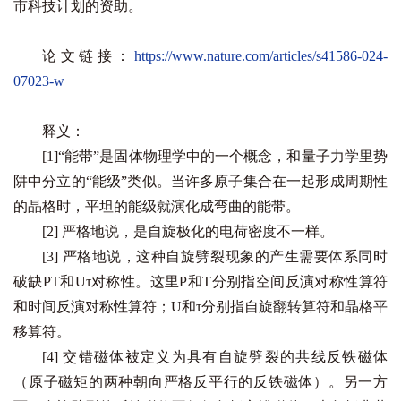
市科技计划的资助。
论文链接：
https://www.nature.com/articles/s41586-024-
07023-w
释义：
[1]“能带”是固体物理学中的一个概念，和量子力学里势
阱中分立的“能级”类似。当许多原子集合在一起形成周期性
的晶格时，平坦的能级就演化成弯曲的能带。
[2] 严格地说，是自旋极化的电荷密度不一样。
[3] 严格地说，这种自旋劈裂现象的产生需要体系同时
破缺PT和Uτ对称性。这里P和T分别指空间反演对称性算符
和时间反演对称性算符；U和τ分别指自旋翻转算符和晶格平
移算符。
[4] 交错磁体被定义为具有自旋劈裂的共线反铁磁体
（原子磁矩的两种朝向严格反平行的反铁磁体）。另一方