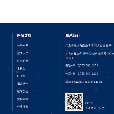
网站导航
联系我们
关于本系
广东省深圳市南山区 学苑大道1088号
教研人员
南方科技大学 理学院大楼 物理系办公
P5104
科学研究
电话+86-(0)755-88018254
本科生
传真+86-(0)755-88018204
研究生
邮箱：physics@sustech.edu.cn
招贤纳士
新闻公告
党群园地
扫一扫
管理服务
关注微信公众号