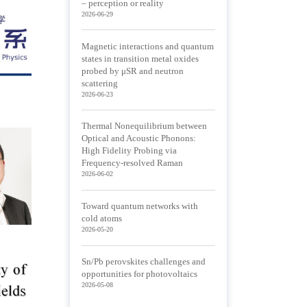
– perception or reality
2026-06-29
Magnetic interactions and quantum
states in transition metal oxides
probed by μSR and neutron
scattering
2026-06-23
Thermal Nonequilibrium between
Optical and Acoustic Phonons:
High Fidelity Probing via
Frequency-resolved Raman
2026-06-02
Toward quantum networks with
cold atoms
2026-05-20
Sn/Pb perovskites challenges and
opportunities for photovoltaics
2026-05-08