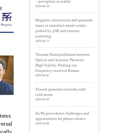
– perception or reality
2026-06-29
Magnetic interactions and quantum
states in transition metal oxides
probed by μSR and neutron
scattering
2026-06-23
Thermal Nonequilibrium between
Optical and Acoustic Phonons:
High Fidelity Probing via
Frequency-resolved Raman
2026-06-02
Toward quantum networks with
cold atoms
2026-05-20
Sn/Pb perovskites challenges and
opportunities for photovoltaics
2026-05-08