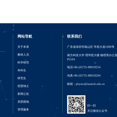
网站导航
联系我们
关于本系
广东省深圳市南山区 学苑大道1088号
教研人员
南方科技大学 理学院大楼 物理系办公
P5104
科学研究
电话+86-(0)755-88018254
本科生
传真+86-(0)755-88018204
研究生
邮箱：physics@sustech.edu.cn
招贤纳士
新闻公告
党群园地
扫一扫
管理服务
关注微信公众号