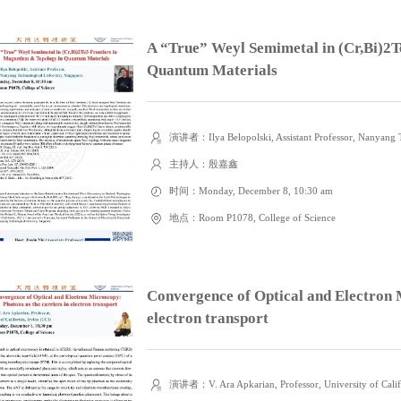
A “True” Weyl Semimetal in (Cr,Bi)2T
Quantum Materials
演讲者：Ilya Belopolski, Assistant Professor, Nanyang T
主持人：殷嘉鑫
时间：Monday, December 8, 10:30 am
地点：Room P1078, College of Science
Convergence of Optical and Electron M
electron transport
演讲者：V. Ara Apkarian, Professor, University of Califo