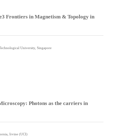
e3 Frontiers in Magnetism & Topology in
echnological University, Singapore
icroscopy: Photons as the carriers in
rnia, Irvine (UCI)