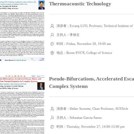
Thermoacoustic Technology
演讲者：Ercang LUO, Professor, Technical Institute of P
主持人：李保文
时间：Friday, November 28, 10:00 am
地点：Room P1078, College of Science
Pseudo-Bifurcations, Accelerated Esc
Complex Systems
演讲者：Didier Sornette, Chair Professor, SUSTech
主持人：Sebastian Garcia-Saenz
时间：Thursday, November 27, 14:00-15:00 pm