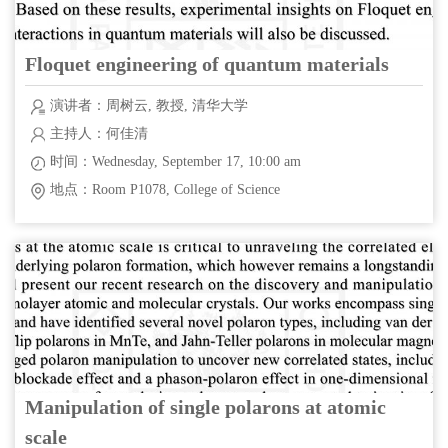
Floquet engineering of quantum materials
演讲者：周树云, 教授, 清华大学
主持人：何佳清
时间：Wednesday, September 17, 10:00 am
地点：Room P1078, College of Science
Manipulation of single polarons at atomic
scale